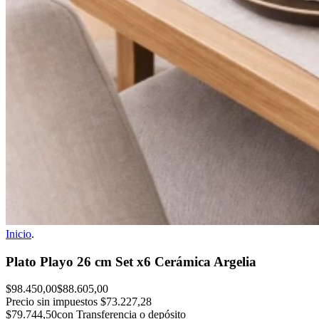
Inicio
.
Plato Playo 26 cm Set x6 Cerámica Argelia
$98.450,00
$88.605,00
Precio sin impuestos
$73.227,28
$79.744,50
con Transferencia o depósito