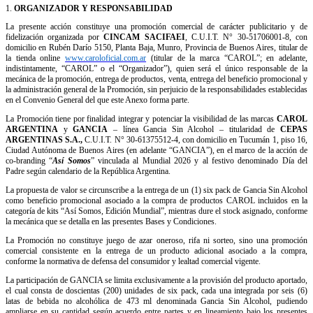
1.
ORGANIZADOR Y RESPONSABILIDAD
La presente acción constituye una promoción comercial de carácter publicitario y de
fidelización organizada por
CINCAM SACIFAEI
, C.U.I.T. N° 30-51706001-8, con
domicilio en Rubén Darío 5150, Planta Baja, Munro, Provincia de Buenos Aires, titular de
la tienda online
www.caroloficial.com.ar
(titular de la marca “CAROL”; en adelante,
indistintamente, “CAROL” o el “Organizador”), quien será el único responsable de la
mecánica de la promoción, entrega de productos, venta, entrega del beneficio promocional y
la administración general de la Promoción
,
sin perjuicio de la responsabilidad
es establecidas
en el Convenio General del que este Anexo forma parte.
La Promoción tiene por finalidad integrar y potenciar la visibilidad de las marcas
CAROL
ARGENTINA
y
GANCIA
– línea Gancia Sin Alcohol – titulari
dad de
CEPAS
ARGENTINAS S.A.,
C.U.I.T. N° 30-61375512-4, con domicilio en Tucumán 1, piso 16,
Ciudad Autónoma de Buenos Aires
(en adelante “GANCIA”), en el marco de la acción de
co-branding “
Así Somos
” vinculada al Mundial 2026 y al festivo denominado Día del
Padre según calendario de la República Argentina.
La propuesta de valor se circunscribe a la entrega de un (1)
s
ix pack de Gancia Sin Alcohol
como beneficio promocional asociado a la compra d
e
productos CAROL incluidos en la
categoría
de kits
“Así Somos
, Edición Mundial
”, mientras dure el stock asignado, conforme
la mecánica que se detalla en las presentes Bases y Condiciones.
La Promoción no constituye juego de azar oneroso, rifa ni sorteo, sino una promoción
comercial consistente en la entrega de un producto adicional asociado a la compra,
conforme la normativa de defensa del consumidor y lealtad comercial vigente.
La participación de GANCIA se limita exclusivamente a la provisión del producto aportado,
el cual consta de doscientas (200) unidades de six pack, cada una integrada por seis (6)
latas de bebida no alcohólica de 473 ml denominada Gancia Sin Alcohol, pudiendo
ampliarse en su cantidad según acuerdo entre partes y en lineamiento bajo los presentes