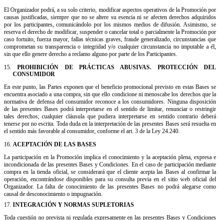
El Organizador podrá, a su solo criterio, modificar aspectos operativos de la Promoción por
causas justificadas, siempre que no se altere su esencia ni se afecten derechos adquiridos
por los participantes, comunicándolo por los mismos medios de difusión. Asimismo, se
reserva el derecho de modificar, suspender o cancelar total o parcialmente la Promoción por
caso fortuito, fuerza mayor, fallas técnicas graves, fraude generalizado, circunstancias que
comprometan su transparencia o integridad y/o cualquier circunstancia no imputable a él,
sin que ello genere derecho a reclamo alguno por parte de los Participantes.
15.
PROHIBICIÓN DE PRÁCTICAS ABUSIVAS. PROTECCIÓN DEL
CONSUMIDOR
En este punto, las Partes exponen que el beneficio promocional previsto en estas Bases se
encuentra asociado a una compra, sin que ello condicione ni menoscabe los derechos que la
normativa de defensa del consumidor reconoce a los consumidores. Ninguna disposición
de las presentes Bases podrá interpretarse en el sentido de limitar, renunciar o restringir
tales derechos; cualquier cláusula que pudiera interpretarse en sentido contrario deberá
tenerse por no escrita. Toda duda en la interpretación de las presentes Bases será resuelta en
el sentido más favorable al consumidor, conforme el art. 3 de la Ley 24.240.
16.
ACEPTACIÓN DE LAS BASES
La participación en la Promoción implica el conocimiento y la aceptación plena, expresa e
incondicionada de las presentes Bases y Condiciones. En el caso de participación mediante
compra en la tienda oficial, se considerará que el cliente acepta las Bases al confirmar la
operación, encontrándose disponibles para su consulta previa en el sitio web oficial del
Organizador. La falta de conocimiento de las presentes Bases no podrá alegarse como
causal de desconocimiento o impugnación.
17.
INTEGRACIÓN Y NORMAS SUPLETORIAS
Toda cuestión no prevista ni regulada expresamente en las presentes Bases y Condiciones