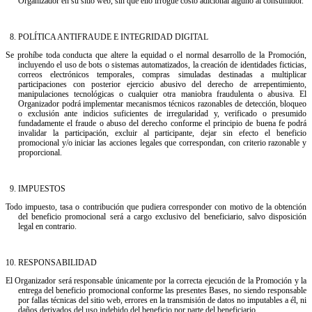
Organizador en su sitio web, sin que ello irrogue costo adicional alguno al consumidor.
8.⁠ ⁠POLÍTICA ANTIFRAUDE E INTEGRIDAD DIGITAL
Se prohíbe toda conducta que altere la equidad o el normal desarrollo de la Promoción,
incluyendo el uso de bots o sistemas automatizados, la creación de identidades ficticias,
correos electrónicos temporales, compras simuladas destinadas a multiplicar
participaciones con posterior ejercicio abusivo del derecho de arrepentimiento,
manipulaciones tecnológicas o cualquier otra maniobra fraudulenta o abusiva. El
Organizador podrá implementar mecanismos técnicos razonables de detección, bloqueo
o exclusión ante indicios suficientes de irregularidad y, verificado o presumido
fundadamente el fraude o abuso del derecho conforme el principio de buena fe podrá
invalidar la participación, excluir al participante, dejar sin efecto el beneficio
promocional y/o iniciar las acciones legales que correspondan, con criterio razonable y
proporcional.
9.⁠ ⁠IMPUESTOS
Todo impuesto, tasa o contribución que pudiera corresponder con motivo de la obtención
del beneficio promocional será a cargo exclusivo del beneficiario, salvo disposición
legal en contrario.
10.⁠ ⁠RESPONSABILIDAD
El Organizador será responsable únicamente por la correcta ejecución de la Promoción y la
entrega del beneficio promocional conforme las presentes Bases, no siendo responsable
por fallas técnicas del sitio web, errores en la transmisión de datos no imputables a él, ni
daños derivados del uso indebido del beneficio por parte del beneficiario.