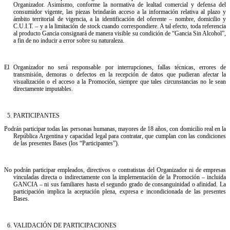
Organizador. Asimismo, conforme la normativa de lealtad comercial y defensa del
consumidor vigente, las piezas brindarán acceso a la información relativa al plazo y
ámbito territorial de vigencia, a la identificación del oferente – nombre, domicilio y
C.U.I.T. – y a la limitación de stock cuando correspondiere. A tal efecto, toda referencia
al producto Gancia consignará de manera visible su condición de “Gancia Sin Alcohol”,
a fin de no inducir a error sobre su naturaleza.
El Organizador no será responsable por interrupciones, fallas técnicas, errores de
transmisión, demoras o defectos en la recepción de datos que pudieran afectar la
visualización o el acceso a la Promoción, siempre que tales circunstancias no le sean
directamente imputables.
5.⁠ ⁠PARTICIPANTES
Podrán participar todas las personas humanas, mayores de 18 años, con domicilio real en la
República Argentina y capacidad legal para contratar, que cumplan con las condiciones
de las presentes Bases (los “Participantes”).
No podrán participar empleados, directivos o contratistas del Organizador ni de empresas
vinculadas directa o indirectamente con la implementación de la Promoción – incluida
GANCIA – ni sus familiares hasta el segundo grado de consanguinidad o afinidad. La
participación implica la aceptación plena, expresa e incondicionada de las presentes
Bases.
6.⁠ ⁠VALIDACIÓN DE PARTICIPACIONES