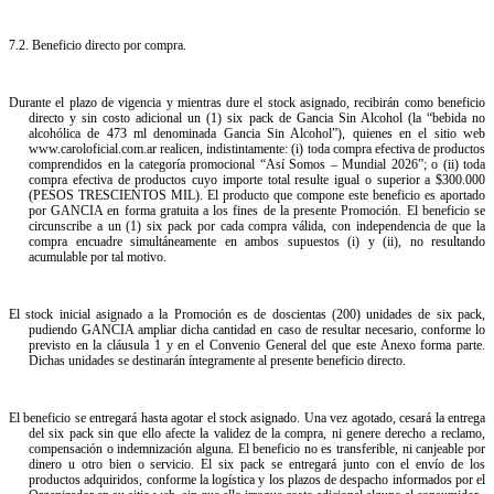
7.2. Beneficio directo por compra.
Durante el plazo de vigencia y mientras dure el stock asignado, recibirán como beneficio
directo y sin costo adicional un (1) six pack de Gancia Sin Alcohol (la “bebida no
alcohólica de 473 ml denominada Gancia Sin Alcohol”), quienes en el sitio web
www.caroloficial.com.ar realicen, indistintamente: (i) toda compra efectiva de productos
comprendidos en la categoría promocional “Así Somos – Mundial 2026”; o (ii) toda
compra efectiva de productos cuyo importe total resulte igual o superior a $300.000
(PESOS TRESCIENTOS MIL). El producto que compone este beneficio es aportado
por GANCIA en forma gratuita a los fines de la presente Promoción. El beneficio se
circunscribe a un (1) six pack por cada compra válida, con independencia de que la
compra encuadre simultáneamente en ambos supuestos (i) y (ii), no resultando
acumulable por tal motivo.
El stock inicial asignado a la Promoción es de doscientas (200) unidades de six pack,
pudiendo GANCIA ampliar dicha cantidad en caso de resultar necesario, conforme lo
previsto en la cláusula 1 y en el Convenio General del que este Anexo forma parte.
Dichas unidades se destinarán íntegramente al presente beneficio directo.
El beneficio se entregará hasta agotar el stock asignado. Una vez agotado, cesará la entrega
del six pack sin que ello afecte la validez de la compra, ni genere derecho a reclamo,
compensación o indemnización alguna. El beneficio no es transferible, ni canjeable por
dinero u otro bien o servicio. El six pack se entregará junto con el envío de los
productos adquiridos, conforme la logística y los plazos de despacho informados por el