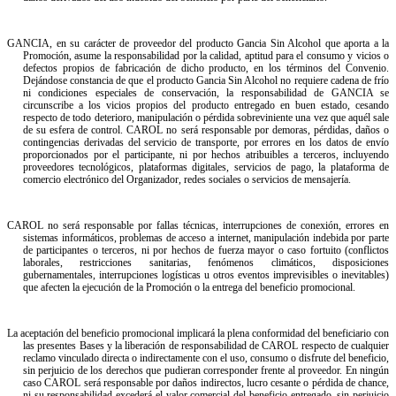
GANCIA, en su carácter de proveedor del producto Gancia Sin Alcohol que aporta a la
Promoción, asume la responsabilidad por la calidad, aptitud para el consumo y vicios o
defectos propios de fabricación de dicho producto, en los términos del Convenio.
Dejándose constancia de que el producto Gancia Sin Alcohol no requiere cadena de frío
ni condiciones especiales de conservación, la responsabilidad de GANCIA se
circunscribe a los vicios propios del producto entregado en buen estado, cesando
respecto de todo deterioro, manipulación o pérdida sobreviniente una vez que aquél sale
de su esfera de control. CAROL no será responsable por demoras, pérdidas, daños o
contingencias derivadas del servicio de transporte, por errores en los datos de envío
proporcionados por el participante, ni por hechos atribuibles a terceros, incluyendo
proveedores tecnológicos, plataformas digitales, servicios de pago, la plataforma de
comercio electrónico del Organizador, redes sociales o servicios de mensajería.
CAROL no será responsable por fallas técnicas, interrupciones de conexión, errores en
sistemas informáticos, problemas de acceso a internet, manipulación indebida por parte
de participantes o terceros, ni por hechos de fuerza mayor o caso fortuito (conflictos
laborales, restricciones sanitarias, fenómenos climáticos, disposiciones
gubernamentales, interrupciones logísticas u otros eventos imprevisibles o inevitables)
que afecten la ejecución de la Promoción o la entrega del beneficio promocional.
La aceptación del beneficio promocional implicará la plena conformidad del beneficiario con
las presentes Bases y la liberación de responsabilidad de CAROL respecto de cualquier
reclamo vinculado directa o indirectamente con el uso, consumo o disfrute del beneficio,
sin perjuicio de los derechos que pudieran corresponder frente al proveedor. En ningún
caso CAROL será responsable por daños indirectos, lucro cesante o pérdida de chance,
ni su responsabilidad excederá el valor comercial del beneficio entregado, sin perjuicio