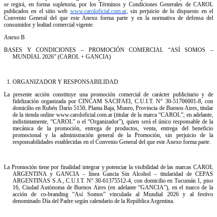
se regirá, en forma supletoria, por los Términos y Condiciones Generales de CAROL
publicados en el sitio web
www.caroloficial.com.ar
, sin perjuicio de lo dispuesto en el
Convenio General del que este Anexo forma parte y en la normativa de defensa del
consumidor y lealtad comercial vigente.
Anexo B
BASES Y CONDICIONES – PROMOCIÓN COMERCIAL “ASÍ SOMOS –
MUNDIAL 2026” (CAROL + GANCIA)
1.⁠ ⁠ORGANIZADOR Y RESPONSABILIDAD
La presente acción constituye una promoción comercial de carácter publicitario y de
fidelización organizada por CINCAM SACIFAEI, C.U.I.T. N° 30-51706001-8, con
domicilio en Rubén Darío 5150, Planta Baja, Munro, Provincia de Buenos Aires, titular
de la tienda online www.caroloficial.com.ar (titular de la marca “CAROL”; en adelante,
indistintamente, “CAROL” o el “Organizador”), quien será el único responsable de la
mecánica de la promoción, entrega de productos, venta, entrega del beneficio
promocional y la administración general de la Promoción, sin perjuicio de la
responsabilidades establecidas en el Convenio General del que este Anexo forma parte.
La Promoción tiene por finalidad integrar y potenciar la visibilidad de las marcas CAROL
ARGENTINA y GANCIA – línea Gancia Sin Alcohol – titularidad de CEPAS
ARGENTINAS S.A., C.U.I.T. N° 30-61375512-4, con domicilio en Tucumán 1, piso
16, Ciudad Autónoma de Buenos Aires (en adelante “GANCIA”), en el marco de la
acción de co-branding “Así Somos” vinculada al Mundial 2026 y al festivo
denominado Día del Padre según calendario de la República Argentina.