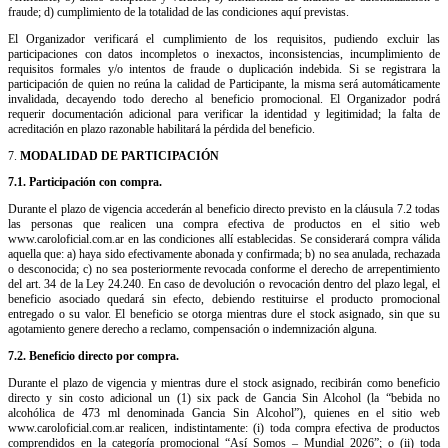
fraude; d) cumplimiento de la totalidad de las condiciones aquí previstas.
El Organizador verificará el cumplimiento de los requisitos, pudiendo excluir las
participaciones con datos incompletos o inexactos, inconsistencias, incumplimiento de
requisitos formales y/o intentos de fraude o duplicación indebida. Si se registrara la
participación de quien no reúna la calidad de Participante, la misma será automáticamente
invalidada, decayendo todo derecho al beneficio promocional. El Organizador podrá
requerir documentación adicional para verificar la identidad y legitimidad; la falta de
acreditación en plazo razonable habilitará la pérdida del beneficio.
7.
MODALIDAD DE PARTICIPACIÓN
7.1. Participación con compra.
Durante el
p
lazo de
v
igencia accederán al beneficio directo previsto en la cláusula 7.2 todas
las personas que realicen una compra efectiva de productos en el sitio web
www.caroloficial.com.ar en las condiciones allí establecidas. Se considerará compra válida
aquella que: a) haya sido efectivamente abonada y confirmada; b) no sea anulada, rechazada
o desconocida; c) no sea posteriormente revocada conforme el derecho de arrepentimiento
del art. 34 de la Ley 24.240. En caso de devolución o revocación dentro del plazo legal, el
beneficio asociado quedará sin efecto, debiendo restituirse el producto promocional
entregado o su valor. El beneficio se otorga mientras dure el stock asignado, sin que su
agotamiento genere derecho a reclamo, compensación o indemnización alguna.
7.2. Beneficio directo por compra.
Durante el
p
lazo de
v
igencia y mientras dure el stock asignado, recibirán como beneficio
directo y sin costo adicional un (1) six pack de Gancia Sin Alcohol (la “bebida no
alcohólica de 473 ml denominada Gancia Sin Alcohol”), quienes en el sitio web
www.caroloficial.com.ar realicen, indistintamente: (i) toda compra efectiva de productos
comprendidos en la categoría promocional “Así Somos – Mundial 2026”; o (ii) toda