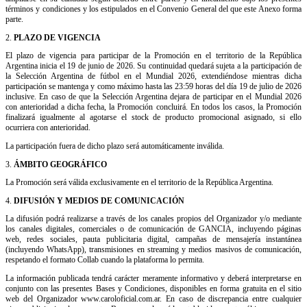
términos y condiciones y los estipulados en el Convenio General del que este Anexo forma
parte.
2.
PLAZO DE VIGENCIA
El plazo de vigencia para participar de la Promoción en el territorio de la República
Argentina inicia el
1
9 de junio de 2026. Su continuidad quedará sujeta a la participación de
la Selección Argentina de fútbol en el Mundial 2026, extendiéndose mientras dicha
participación se mantenga y como máximo hasta las 23:59 horas del día 19 de julio de 2026
inclusive. En caso de que la Selección Argentina dejara de participar en el Mundial 2026
con anterioridad a dicha fecha, la Promoción concluirá. En todos los casos, la Promoción
finalizará igualmente al agotarse el stock de producto promocional asignado, si ello
ocurriera con anterioridad.
La participación fuera de dicho plazo será automáticamente inválida.
3.
ÁMBITO GEOGRÁFICO
La Promoción será válida exclusivamente en el territorio de la República Argentina.
4.
DIFUSIÓN Y MEDIOS DE COMUNICACIÓN
La difusión podrá realizarse a través de los canales propios del Organizador y/o mediante
los canales digitales, comerciales o de comunicación de GANCIA, incluyendo páginas
web, redes sociales, pauta publicitaria digital, campañas de mensajería instantánea
(incluyendo WhatsApp), transmisiones en streaming y
medios masivos de comunicación
,
respetando el formato Collab cuando la plataforma lo permita.
La información publicada tendrá carácter meramente informativo y deberá interpretarse en
conjunto con las presentes Bases y Condiciones, disponibles en forma gratuita en el sitio
web del Organizador www.caroloficial.com.ar. En caso de discrepancia entre cualquier