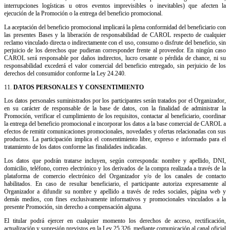
interrupciones logísticas u otros eventos imprevisibles o inevitables) que afecten la
ejecución de la Promoción o la entrega del beneficio promocional.
La aceptación del beneficio promocional implicará la plena conformidad del beneficiario con
las presentes Bases y la liberación de responsabilidad de CAROL respecto de cualquier
reclamo vinculado directa o indirectamente con el uso, consumo o disfrute del beneficio, sin
perjuicio de los derechos que pudieran corresponder frente al proveedor. En ningún caso
CAROL será responsable por daños indirectos, lucro cesante o pérdida de chance, ni su
responsabilidad excederá el valor comercial del beneficio entregado, sin perjuicio de los
derechos del consumidor conforme la Ley 24.240.
11.
DATOS PERSONALES Y CONSENTIMIENTO
Los datos personales suministrados por los participantes serán tratados por el Organizador,
en su carácter de responsable de la base de datos, con la finalidad de administrar la
Promoción, verificar el cumplimiento de los requisitos, contactar al beneficiario, coordinar
la entrega del beneficio promocional e incorporar los datos a la base comercial de CAROL a
efectos de remitir comunicaciones promocionales, novedades y ofertas relacionadas con sus
productos. La participación implica el consentimiento libre, expreso e informado para el
tratamiento de los datos conforme las finalidades indicadas.
Los datos que podrán tratarse incluyen, según corresponda: nombre y apellido, DNI,
domicilio, teléfono, correo electrónico y los derivados de la compra realizada a través de la
plataforma de comercio electrónico del Organizador y/o de los canales de contacto
habilitados. En caso de resultar beneficiario, el participante autoriza expresamente al
Organizador a difundir su nombre y apellido a través de redes sociales, página web y
demás medios, con fines exclusivamente informativos y promocionales vinculados a la
presente Promoción, sin derecho a compensación alguna.
El titular podrá ejercer en cualquier momento los derechos de acceso, rectificación,
actualización y supresión previstos en la Ley 25.326, mediante comunicación al canal oficial