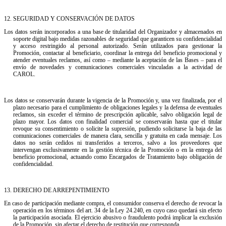
12.⁠ ⁠SEGURIDAD Y CONSERVACIÓN DE DATOS
Los datos serán incorporados a una base de titularidad del Organizador y almacenados en
soporte digital bajo medidas razonables de seguridad que garanticen su confidencialidad
y acceso restringido al personal autorizado. Serán utilizados para gestionar la
Promoción, contactar al beneficiario, coordinar la entrega del beneficio promocional y
atender eventuales reclamos, así como – mediante la aceptación de las Bases – para el
envío de novedades y comunicaciones comerciales vinculadas a la actividad de
CAROL.
Los datos se conservarán durante la vigencia de la Promoción y, una vez finalizada, por el
plazo necesario para el cumplimiento de obligaciones legales y la defensa de eventuales
reclamos, sin exceder el término de prescripción aplicable, salvo obligación legal de
plazo mayor. Los datos con finalidad comercial se conservarán hasta que el titular
revoque su consentimiento o solicite la supresión, pudiendo solicitarse la baja de las
comunicaciones comerciales de manera clara, sencilla y gratuita en cada mensaje. Los
datos no serán cedidos ni transferidos a terceros, salvo a los proveedores que
intervengan exclusivamente en la gestión técnica de la Promoción o en la entrega del
beneficio promocional, actuando como Encargados de Tratamiento bajo obligación de
confidencialidad.
13.⁠ ⁠DERECHO DE ARREPENTIMIENTO
En caso de participación mediante compra, el consumidor conserva el derecho de revocar la
operación en los términos del art. 34 de la Ley 24.240, en cuyo caso quedará sin efecto
la participación asociada. El ejercicio abusivo o fraudulento podrá implicar la exclusión
de la Promoción, sin afectar el derecho de restitución que corresponda.