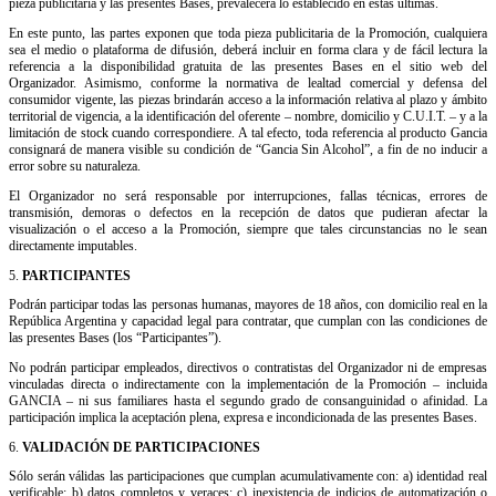
pieza publicitaria y las presentes Bases, prevalecerá lo establecido en estas últimas.
En este punto, las partes exponen que toda pieza publicitaria de la Promoción, cualquiera
sea el medio o plataforma de difusión, deberá incluir en forma clara y de fácil lectura la
referencia a la disponibilidad gratuita de las presentes Bases en el sitio web del
Organizador. Asimismo, conforme la normativa de lealtad comercial y defensa del
consumidor vigente, las piezas brindarán acceso a la información relativa al plazo y ámbito
territorial de vigencia, a la identificación del oferente – nombre, domicilio y C.U.I.T. – y a la
limitación de stock cuando correspondiere. A tal efecto, toda referencia al producto Gancia
consignará de manera visible su condición de “Gancia Sin Alcohol”, a fin de no inducir a
error sobre su naturaleza.
El Organizador no será responsable por interrupciones, fallas técnicas, errores de
transmisión, demoras o defectos en la recepción de datos que pudieran afectar la
visualización o el acceso a la Promoción, siempre que tales circunstancias no le sean
directamente imputables.
5.
PARTICIPANTES
Podrán participar todas las personas humanas, mayores de 18 años, con domicilio real en la
República Argentina y capacidad legal para contratar, que cumplan con las condiciones de
las presentes Bases (los “Participantes”).
No podrán participar empleados, directivos o contratistas del Organizador ni de empresas
vinculadas directa o indirectamente con la implementación de la Promoción – incluida
GANCIA – ni sus familiares hasta el segundo grado de consanguinidad o afinidad. La
participación implica la aceptación plena, expresa e incondicionada de las presentes Bases.
6.
VALIDACIÓN DE PARTICIPACIONES
Sólo serán válidas las participaciones que cumplan acumulativamente con: a) identidad real
verificable; b) datos completos y veraces; c) inexistencia de indicios de automatización o