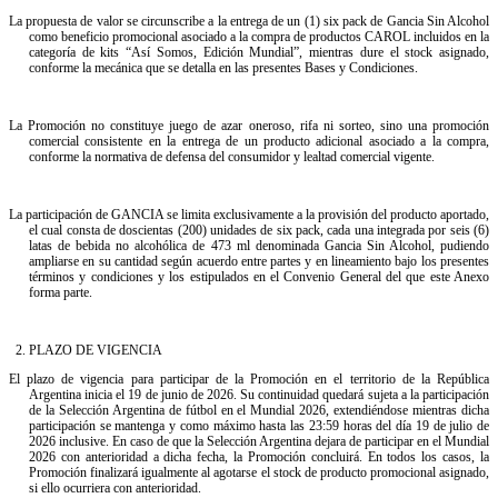
La propuesta de valor se circunscribe a la entrega de un (1) six pack de Gancia Sin Alcohol
como beneficio promocional asociado a la compra de productos CAROL incluidos en la
categoría de kits “Así Somos, Edición Mundial”, mientras dure el stock asignado,
conforme la mecánica que se detalla en las presentes Bases y Condiciones.
La Promoción no constituye juego de azar oneroso, rifa ni sorteo, sino una promoción
comercial consistente en la entrega de un producto adicional asociado a la compra,
conforme la normativa de defensa del consumidor y lealtad comercial vigente.
La participación de GANCIA se limita exclusivamente a la provisión del producto aportado,
el cual consta de doscientas (200) unidades de six pack, cada una integrada por seis (6)
latas de bebida no alcohólica de 473 ml denominada Gancia Sin Alcohol, pudiendo
ampliarse en su cantidad según acuerdo entre partes y en lineamiento bajo los presentes
términos y condiciones y los estipulados en el Convenio General del que este Anexo
forma parte.
2.⁠ ⁠PLAZO DE VIGENCIA
El plazo de vigencia para participar de la Promoción en el territorio de la República
Argentina inicia el 19 de junio de 2026. Su continuidad quedará sujeta a la participación
de la Selección Argentina de fútbol en el Mundial 2026, extendiéndose mientras dicha
participación se mantenga y como máximo hasta las 23:59 horas del día 19 de julio de
2026 inclusive. En caso de que la Selección Argentina dejara de participar en el Mundial
2026 con anterioridad a dicha fecha, la Promoción concluirá. En todos los casos, la
Promoción finalizará igualmente al agotarse el stock de producto promocional asignado,
si ello ocurriera con anterioridad.