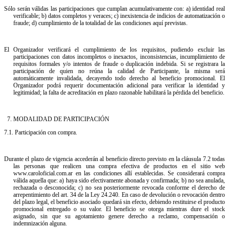
Sólo serán válidas las participaciones que cumplan acumulativamente con: a) identidad real
verificable; b) datos completos y veraces; c) inexistencia de indicios de automatización o
fraude; d) cumplimiento de la totalidad de las condiciones aquí previstas.
El Organizador verificará el cumplimiento de los requisitos, pudiendo excluir las
participaciones con datos incompletos o inexactos, inconsistencias, incumplimiento de
requisitos formales y/o intentos de fraude o duplicación indebida. Si se registrara la
participación de quien no reúna la calidad de Participante, la misma será
automáticamente invalidada, decayendo todo derecho al beneficio promocional. El
Organizador podrá requerir documentación adicional para verificar la identidad y
legitimidad; la falta de acreditación en plazo razonable habilitará la pérdida del beneficio.
7.⁠ ⁠MODALIDAD DE PARTICIPACIÓN
7.1. Participación con compra.
Durante el plazo de vigencia accederán al beneficio directo previsto en la cláusula 7.2 todas
las personas que realicen una compra efectiva de productos en el sitio web
www.caroloficial.com.ar en las condiciones allí establecidas. Se considerará compra
válida aquella que: a) haya sido efectivamente abonada y confirmada; b) no sea anulada,
rechazada o desconocida; c) no sea posteriormente revocada conforme el derecho de
arrepentimiento del art. 34 de la Ley 24.240. En caso de devolución o revocación dentro
del plazo legal, el beneficio asociado quedará sin efecto, debiendo restituirse el producto
promocional entregado o su valor. El beneficio se otorga mientras dure el stock
asignado, sin que su agotamiento genere derecho a reclamo, compensación o
indemnización alguna.