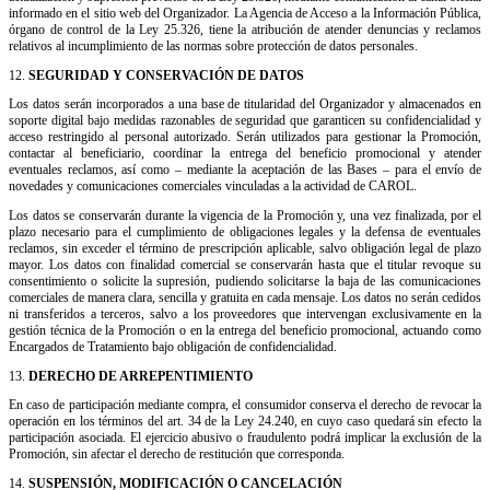
informado en el sitio web del Organizador. La Agencia de Acceso a la Información Pública,
órgano de control de la Ley 25.326, tiene la atribución de atender denuncias y reclamos
relativos al incumplimiento de las normas sobre protección de datos personales.
12.
SEGURIDAD Y CONSERVACIÓN DE DATOS
Los datos serán incorporados a una base de titularidad del Organizador y almacenados en
soporte digital bajo medidas razonables de seguridad que garanticen su confidencialidad y
acceso restringido al personal autorizado. Serán utilizados para gestionar la Promoción,
contactar al beneficiario, coordinar la entrega del beneficio promocional y atender
eventuales reclamos, así como – mediante la aceptación de las Bases – para el envío de
novedades y comunicaciones comerciales vinculadas a la actividad de CAROL.
Los datos se conservarán durante la vigencia de la Promoción y, una vez finalizada, por el
plazo necesario para el cumplimiento de obligaciones legales y la defensa de eventuales
reclamos, sin exceder el término de prescripción aplicable, salvo obligación legal de plazo
mayor. Los datos con finalidad comercial se conservarán hasta que el titular revoque su
consentimiento o solicite la supresión, pudiendo solicitarse la baja de las comunicaciones
comerciales de manera clara, sencilla y gratuita en cada mensaje. Los datos no serán cedidos
ni transferidos a terceros, salvo a los proveedores que intervengan exclusivamente en la
gestión técnica de la Promoción o en la entrega del beneficio promocional, actuando como
Encargados de Tratamiento bajo obligación de confidencialidad.
13.
DERECHO DE ARREPENTIMIENTO
En caso de participación mediante compra, el consumidor conserva el derecho de revocar la
operación en los términos del art. 34 de la Ley 24.240, en cuyo caso quedará sin efecto la
participación asociada. El ejercicio abusivo o fraudulento podrá implicar la exclusión de la
Promoción, sin afectar el derecho de restitución que corresponda.
14.
SUSPENSIÓN, MODIFICACIÓN O CANCELACIÓN