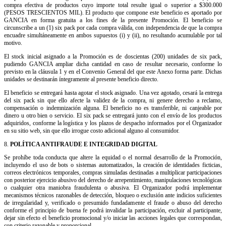
compra efectiva de productos cuyo importe total resulte igual o superior a $300.000
(PESOS TRESCIENTOS MIL). El producto que compone este beneficio es aportado por
GANCIA en forma gratuita a los fines de la presente Promoción. El beneficio se
circunscribe a un (1) six pack por cada compra válida, con independencia de que la compra
encuadre simultáneamente en ambos supuestos (i) y (ii), no resultando acumulable por tal
motivo.
El stock inicial asignado a la Promoción es de doscientas (200) unidades de six pack,
pudiendo GANCIA ampliar dicha cantidad en caso de resultar necesario, conforme lo
previsto en la cláusula 1 y en el Convenio General del que este Anexo forma parte. Dichas
unidades se destinarán íntegramente al presente beneficio directo.
El beneficio se entregará hasta agotar el stock asignado. Una vez agotado, cesará la entrega
del six pack sin que ello afecte la validez de la compra, ni genere derecho a reclamo,
compensación o indemnización alguna. El beneficio no es transferible, ni canjeable por
dinero u otro bien o servicio. El six pack se entregará junto con el envío de los productos
adquiridos, conforme la logística y los plazos de despacho informados por el Organizador
en su sitio web, sin que ello irrogue costo adicional alguno al consumidor.
8.
POLÍTICA ANTIFRAUDE E INTEGRIDAD DIGITAL
Se prohíbe toda conducta que altere la equidad o el normal desarrollo de la Promoción,
incluyendo el uso de bots o sistemas automatizados, la creación de identidades ficticias,
correos electrónicos temporales, compras simuladas destinadas a multiplicar participaciones
con posterior ejercicio abusivo del derecho de arrepentimiento, manipulaciones tecnológicas
o cualquier otra maniobra fraudulenta o abusiva. El Organizador podrá implementar
mecanismos técnicos razonables de detección, bloqueo o exclusión ante indicios suficientes
de irregularidad y, verificado o presumido fundadamente el fraude o abuso del derecho
conforme el principio de buena
fe
podrá invalidar la participación, excluir al participante,
dejar sin efecto el beneficio promocional y/o iniciar las acciones legales que correspondan,
con criterio razonable y proporcional.