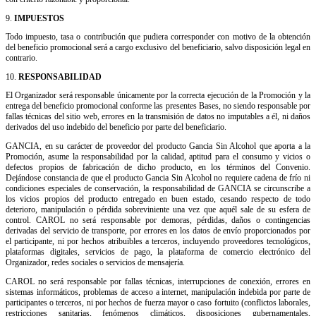
9.
IMPUESTOS
Todo impuesto, tasa o contribución que pudiera corresponder con motivo de la obtención
del beneficio promocional será a cargo exclusivo del beneficiario, salvo disposición legal en
contrario.
10.
RESPONSABILIDAD
El Organizador será responsable únicamente por la correcta ejecución de la Promoción y la
entrega del beneficio promocional conforme las presentes Bases, no siendo responsable por
fallas técnicas del sitio web, errores en la transmisión de datos no imputables a él, ni daños
derivados del uso indebido del beneficio por parte del beneficiario.
GANCIA, en su carácter de proveedor del producto Gancia Sin Alcohol que aporta a la
Promoción, asume la responsabilidad por la calidad, aptitud para el consumo y vicios o
defectos propios de fabricación de dicho producto, en los términos del Convenio.
Dejándose constancia de que el producto Gancia Sin Alcohol no requiere cadena de frío ni
condiciones especiales de conservación, la responsabilidad de GANCIA se circunscribe a
los vicios propios del producto entregado en buen estado, cesando respecto de todo
deterioro, manipulación o pérdida sobreviniente una vez que aquél sale de su esfera de
control. CAROL no será responsable por demoras, pérdidas, daños o contingencias
derivadas del servicio de transporte, por errores en los datos de envío proporcionados por
el participante, ni por hechos atribuibles a terceros, incluyendo proveedores tecnológicos,
plataformas digitales, servicios de pago, la plataforma de comercio electrónico del
Organizador, redes sociales o servicios de mensajería.
CAROL no será responsable por fallas técnicas, interrupciones de conexión, errores en
sistemas informáticos, problemas de acceso a internet, manipulación indebida por parte de
participantes o terceros, ni por hechos de fuerza mayor o caso fortuito (conflictos laborales,
restricciones sanitarias, fenómenos climáticos, disposiciones gubernamentales,