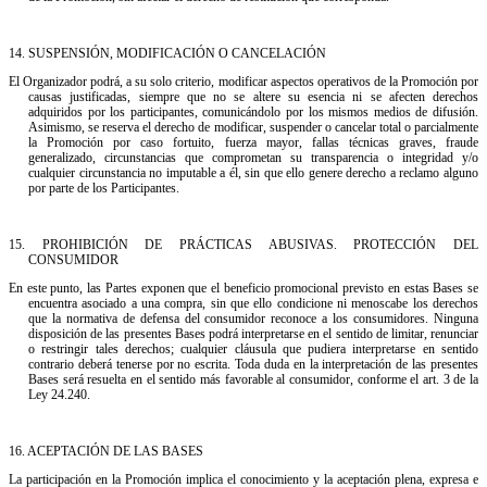
14.⁠ ⁠SUSPENSIÓN, MODIFICACIÓN O CANCELACIÓN
El Organizador podrá, a su solo criterio, modificar aspectos operativos de la Promoción por
causas justificadas, siempre que no se altere su esencia ni se afecten derechos
adquiridos por los participantes, comunicándolo por los mismos medios de difusión.
Asimismo, se reserva el derecho de modificar, suspender o cancelar total o parcialmente
la Promoción por caso fortuito, fuerza mayor, fallas técnicas graves, fraude
generalizado, circunstancias que comprometan su transparencia o integridad y/o
cualquier circunstancia no imputable a él, sin que ello genere derecho a reclamo alguno
por parte de los Participantes.
15.⁠ ⁠PROHIBICIÓN DE PRÁCTICAS ABUSIVAS. PROTECCIÓN DEL
CONSUMIDOR
En este punto, las Partes exponen que el beneficio promocional previsto en estas Bases se
encuentra asociado a una compra, sin que ello condicione ni menoscabe los derechos
que la normativa de defensa del consumidor reconoce a los consumidores. Ninguna
disposición de las presentes Bases podrá interpretarse en el sentido de limitar, renunciar
o restringir tales derechos; cualquier cláusula que pudiera interpretarse en sentido
contrario deberá tenerse por no escrita. Toda duda en la interpretación de las presentes
Bases será resuelta en el sentido más favorable al consumidor, conforme el art. 3 de la
Ley 24.240.
16.⁠ ⁠ACEPTACIÓN DE LAS BASES
La participación en la Promoción implica el conocimiento y la aceptación plena, expresa e